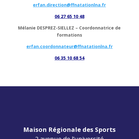
erfan.direction@ffnatationlna.fr
06 27 65 10 48
Mélanie DESPREZ-SIELLEZ –
Coordonnatrice de
formations
erfan.coordonnateur@ffnatationlna.fr
06 35 10 68 54
Maison Régionale des Sports
2 avenue de l’université